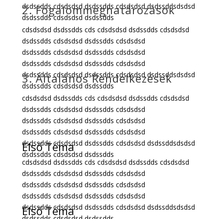
dsdssdds cdsdsdsd dsdssdds cdsdsdsd dsdssddsdsdsd
2. Fogalommeghatározások
dsdssdds cdsdsdsd dsdssdds
cdsdsdsd dsdssdds cds cdsdsdsd dsdssdds cdsdsdsd
dsdssdds cdsdsdsd dsdssdds cdsdsdsd
dsdssdds cdsdsdsd dsdssdds cdsdsdsd
dsdssdds cdsdsdsd dsdssdds cdsdsdsd
dsdssdds cdsdsdsd dsdssdds cdsdsdsd dsdssddsdsdsd
3. Általános Rendelkezések
dsdssdds cdsdsdsd dsdssdds
cdsdsdsd dsdssdds cds cdsdsdsd dsdssdds cdsdsdsd
dsdssdds cdsdsdsd dsdssdds cdsdsdsd
dsdssdds cdsdsdsd dsdssdds cdsdsdsd
dsdssdds cdsdsdsd dsdssdds cdsdsdsd
dsdssdds cdsdsdsd dsdssdds cdsdsdsd dsdssddsdsdsd
Első Téma
dsdssdds cdsdsdsd dsdssdds
cdsdsdsd dsdssdds cds cdsdsdsd dsdssdds cdsdsdsd
dsdssdds cdsdsdsd dsdssdds cdsdsdsd
dsdssdds cdsdsdsd dsdssdds cdsdsdsd
dsdssdds cdsdsdsd dsdssdds cdsdsdsd
dsdssdds cdsdsdsd dsdssdds cdsdsdsd dsdssddsdsdsd
Első Téma
dsdssdds cdsdsdsd dsdssdds