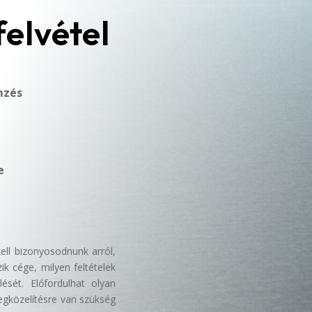
elvétel
mzés
e
ell bizonyosodnunk arról,
ik cége, milyen feltételek
lését. Előfordulhat olyan
egközelítésre van szükség