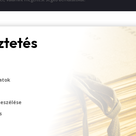
ztetés
atok
beszélése
s