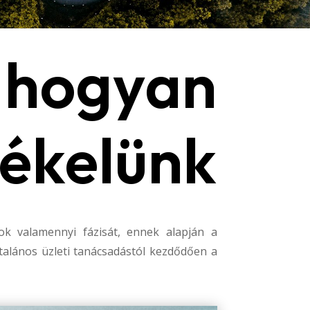
hogyan
tékelünk
sok valamennyi fázisát, ennek alapján a
ltalános üzleti tanácsadástól kezdődően a