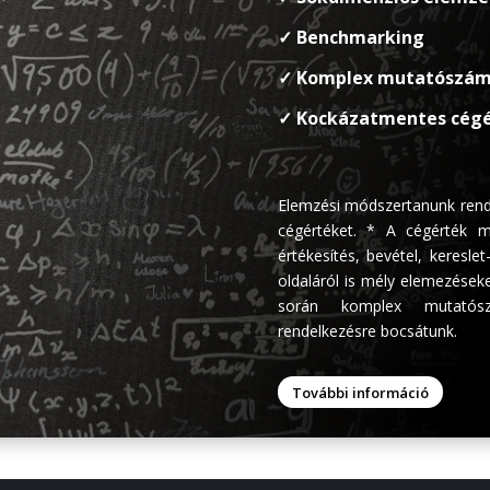
✓ Benchmarking
✓ Komplex mutatószám
✓ Kockázatmentes cégér
Elemzési módszertanunk rendkí
cégértéket. * A cégérték me
értékesítés, bevétel, keresl
oldaláról is mély elemezéseke
során komplex mutatósz
rendelkezésre bocsátunk.
További információ