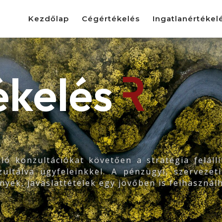
Kezdőlap
Cégértékelés
Ingatlanértékel
ékelés
ó konzultációkat követően a stratégia felállít
ultálva ügyfeleinkkel. A pénzügyi, szervezet
yek, javaslattételek egy jövőben is felhaszná