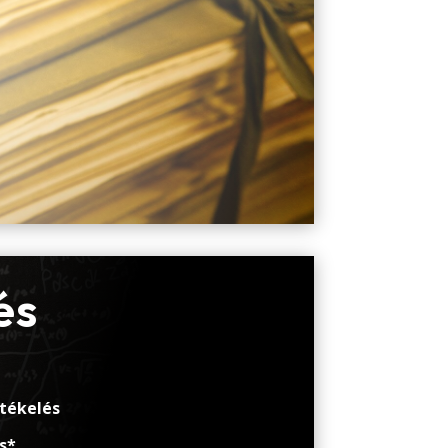
és
tékelés
s*