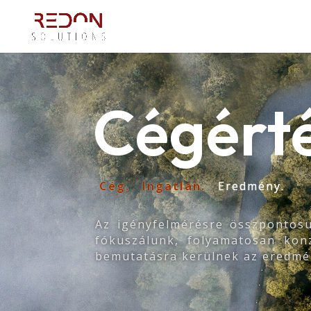
Cégért
Cég. Ingatlan.
Eredmény.
Az igényfelmérésre összpontosul
fókuszálunk, folyamatosan konz
bemutatásra kerülnek az eredmén