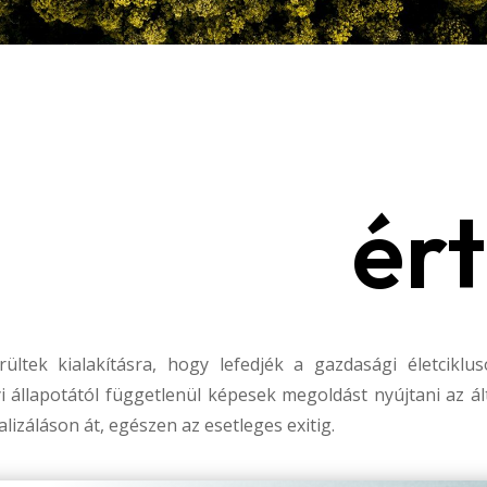
ér
̈ltek kialakításra, hogy lefedjék a gazdasági életciklu
i állapotától függetlenül képesek megoldást nyújtani az á
lizáláson át, egészen az esetleges exitig.