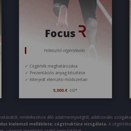
Focus
Felkészítő cégértékelés
✓ Cégérték meghatározása
✓ Prezentációs anyag készítése
✓ Kiterjedt elemzési módszertan
5,000.€
-tól*
exitásától, rendelkezésre álló adatmennyiségtől, addícionális szolgált
ódus kielemző melléklete; cégstruktúra vizsgálata.
A cégértéke
et, valamint megértést segítő bemutatókat.