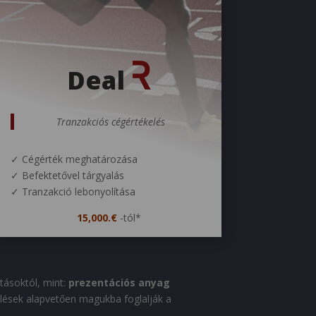
Deal
Tranzakciós cégértékelés
✓ Cégérték meghatározása
✓ Befektetővel tárgyalás
✓ Tranzakció lebonyolítása
15,000.€
-tól*
atásoktól, mint:
prezentációs anyag
lések alapvetően magukba foglalják a