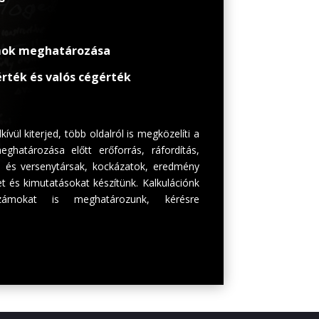
ok meghatározása
ték és valós cégérték
vül kiterjed, több oldalról is megközelíti a
ghatározása előtt erőforrás, ráfordítás,
et- és versenytársak, kockázatok, eredmény
t és kimutatásokat készítünk. Kalkulációnk
ámokat is meghatározunk, kérésre