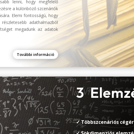
sabb lenni, hogy megfelelő
ezésre a különböző szcenáriók
ására. Elemi fontosságú, hogy
 részletesebb adathalmazból
gítséget megadunk az adatok
További információ
3 Elemz
✓ Többszcenáriós cégér
✓ Sokdimenziós elemzé