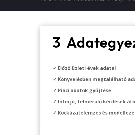
3 Adategye
✓ Előző üzleti évek adatai
✓ Könyvelésben megtalálható ad
✓ Piaci adatok gyűjtése
✓ Interjú, felmerülő kérdések át
✓ Kockázatelemzés és modellezé