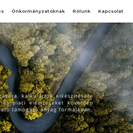
és
Önkormányzatoknak
Rólunk
Kapcsolat
ására, kalkulációk elkészítésére
i és piaci elemzéseket követően
lható támogató anyag formájában.