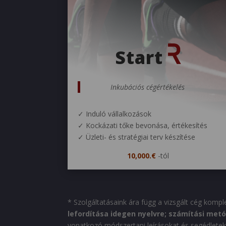
Start
Inkubációs cégértékelés
✓ Induló vállalkozások
✓ Kockázati tőke bevonása, értékesítés
✓ Üzleti- és stratégiai terv készítése
10,000.€
-tól
* Szolgáltatásaink ára függ a vizsgált cég kompl
lefordítása idegen nyelvre; számítási met
vonatkozó módszertani leírásokat és segédletek