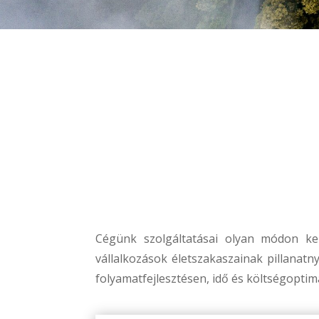
Cégünk szolgáltatásai olyan módon keru
vállalkozások életszakaszainak pillanatny
folyamatfejlesztésen, idő és költségoptima